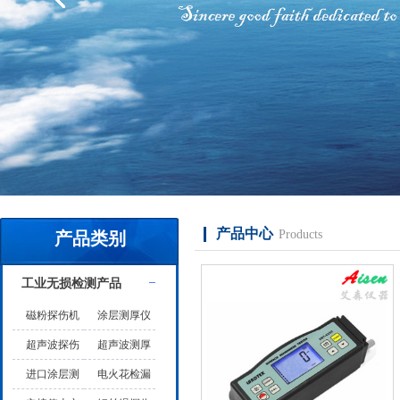
产品中心
Products
产品类别
工业无损检测产品
磁粉探伤机
涂层测厚仪
超声波探伤
超声波测厚
仪
仪
进口涂层测
电火花检漏