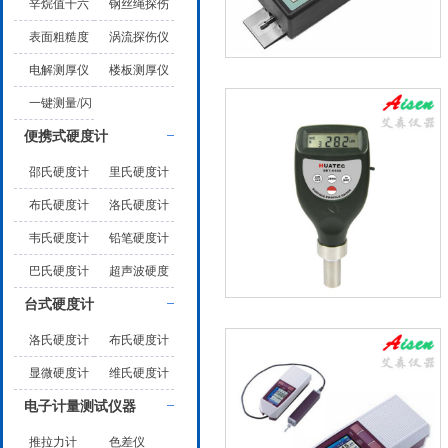
厚仪
仪
辛烷值十六
钢丝绳探伤
烷值
仪
表面粗糙度
涡流探伤仪
仪
电解测厚仪
楼板测厚仪
一键测量/闪
测仪
便携式硬度计
邵氏硬度计
里氏硬度计
布氏硬度计
洛氏硬度计
韦氏硬度计
铅笔硬度计
巴氏硬度计
超声波硬度
计
台式硬度计
洛氏硬度计
布氏硬度计
显微硬度计
维氏硬度计
电子计量测试仪器
推拉力计
色差仪