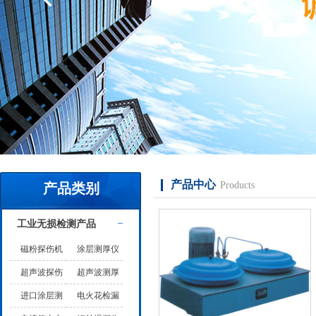
产品中心
Products
产品类别
工业无损检测产品
磁粉探伤机
涂层测厚仪
超声波探伤
超声波测厚
仪
仪
进口涂层测
电火花检漏