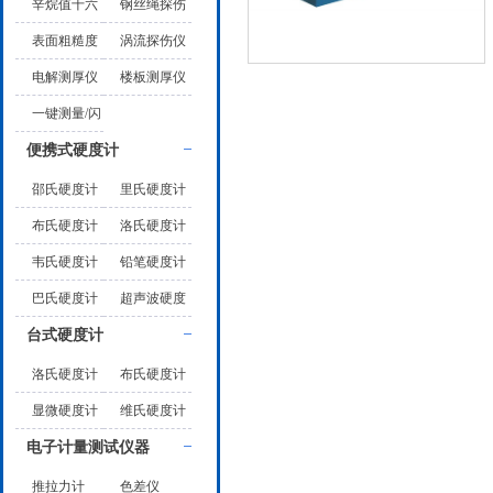
厚仪
仪
辛烷值十六
钢丝绳探伤
烷值
仪
表面粗糙度
涡流探伤仪
仪
电解测厚仪
楼板测厚仪
一键测量/闪
测仪
便携式硬度计
邵氏硬度计
里氏硬度计
布氏硬度计
洛氏硬度计
韦氏硬度计
铅笔硬度计
巴氏硬度计
超声波硬度
计
台式硬度计
洛氏硬度计
布氏硬度计
显微硬度计
维氏硬度计
电子计量测试仪器
推拉力计
色差仪